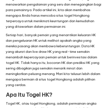
menawarkan pengalaman yang seru dan menegangkan bagi
para pemainnya. Pada artikel ini, kita akan membahas
mengapa Anda harus mencoba situs togel Hongkong
terpercaya untuk menikmati keuntungan dan kemudahan
yang ditawarkan dalam permainan ini.
Setiap hari, banyak pemain yang menantikan keluaran HK
dan pengeluaran HK untuk melihat apakah angka yang
mereka pasang akan membawa keberuntungan. Data HK
yang akurat dan live draw HK yang real-time semakin
menambah kepercayaan pemain untuk berinvestasi dalam
togel HK. Tidak hanya itu, bocoran HK dan prediksi HK yang
sering dibagikan juga semakin menarik minat dan
meningkatkan peluang menang. Mari kita telusuri lebih dalam
mengapa bermain di situs togel Hongkong adalah pilihan
yang cerdas.
Apa Itu Togel HK?
Togel HK, atau togel Hongkong, adalah permainan angka