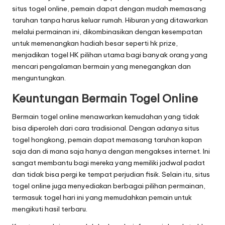
situs togel online, pemain dapat dengan mudah memasang
taruhan tanpa harus keluar rumah. Hiburan yang ditawarkan
melalui permainan ini, dikombinasikan dengan kesempatan
untuk memenangkan hadiah besar seperti hk prize,
menjadikan togel HK pilihan utama bagi banyak orang yang
mencari pengalaman bermain yang menegangkan dan
menguntungkan.
Keuntungan Bermain Togel Online
Bermain togel online menawarkan kemudahan yang tidak
bisa diperoleh dari cara tradisional. Dengan adanya situs
togel hongkong, pemain dapat memasang taruhan kapan
saja dan di mana saja hanya dengan mengakses internet. Ini
sangat membantu bagi mereka yang memiliki jadwal padat
dan tidak bisa pergi ke tempat perjudian fisik. Selain itu, situs
togel online juga menyediakan berbagai pilihan permainan,
termasuk togel hari ini yang memudahkan pemain untuk
mengikuti hasil terbaru.