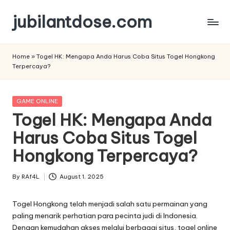
jubilantdose.com
Skip
to
content
Home
»
Togel HK: Mengapa Anda Harus Coba Situs Togel Hongkong
Terpercaya?
Posted
GAME ONLINE
in
Togel HK: Mengapa Anda
Harus Coba Situs Togel
Hongkong Terpercaya?
By
RAf4L
August 1, 2025
Posted
by
Togel Hongkong telah menjadi salah satu permainan yang
paling menarik perhatian para pecinta judi di Indonesia.
Dengan kemudahan akses melalui berbagai situs, togel online