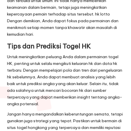
dan terbuka untuk umum. Ini tidak hanya memberikan
keamanan dalam bermain, tetapi juga meningkatkan
kepercayaan pemain terhadap situs tersebut.
hk lotto
Dengan demikian, Anda dapat fokus pada permainan dan
menikmati setiap momen tanpa khawatir akan masalah di
kemudian hari.
Tips dan Prediksi Togel HK
Untuk meningkatkan peluang Anda dalam permainan togel
HK, penting untuk selalu mengikuti keluaran hk dan data hk
terbaru. Dengan mempelajari pola dan tren dari pengeluaran
hk sebelumnya, Anda dapat membuat analisis yang lebih
baik untuk prediksi angka yang akan keluar. Selain itu, tidak
ada salahnya untuk mencari bocoran hk dari sumber
terpercaya yang dapat memberikan insight tentang angka-
angka potensial.
Jangan hanya mengandalkan keberuntungan semata, tetapi
gunakan juga strategi yang tepat. Pastikan untuk bermain di
situs togel hongkong yang terpercaya dan memiliki reputasi