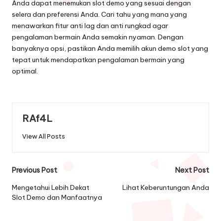
Anda dapat menemukan slot demo yang sesuai dengan
selera dan preferensi Anda. Cari tahu yang mana yang
menawarkan fitur anti lag dan anti rungkad agar
pengalaman bermain Anda semakin nyaman. Dengan
banyaknya opsi, pastikan Anda memilih akun demo slot yang
tepat untuk mendapatkan pengalaman bermain yang
optimal.
RAf4L
View All Posts
Post
Previous Post
Next Post
navigation
Mengetahui Lebih Dekat
Lihat Keberuntungan Anda
Slot Demo dan Manfaatnya