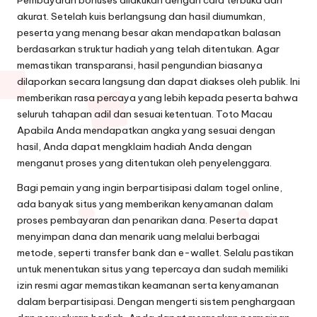
Pembayaran bonuses dilakukan dengan cara terbuka dan
akurat. Setelah kuis berlangsung dan hasil diumumkan,
peserta yang menang besar akan mendapatkan balasan
berdasarkan struktur hadiah yang telah ditentukan. Agar
memastikan transparansi, hasil pengundian biasanya
dilaporkan secara langsung dan dapat diakses oleh publik. Ini
memberikan rasa percaya yang lebih kepada peserta bahwa
seluruh tahapan adil dan sesuai ketentuan.
Toto Macau
Apabila Anda mendapatkan angka yang sesuai dengan
hasil, Anda dapat mengklaim hadiah Anda dengan
menganut proses yang ditentukan oleh penyelenggara.
Bagi pemain yang ingin berpartisipasi dalam togel online,
ada banyak situs yang memberikan kenyamanan dalam
proses pembayaran dan penarikan dana. Peserta dapat
menyimpan dana dan menarik uang melalui berbagai
metode, seperti transfer bank dan e-wallet. Selalu pastikan
untuk menentukan situs yang tepercaya dan sudah memiliki
izin resmi agar memastikan keamanan serta kenyamanan
dalam berpartisipasi. Dengan mengerti sistem penghargaan