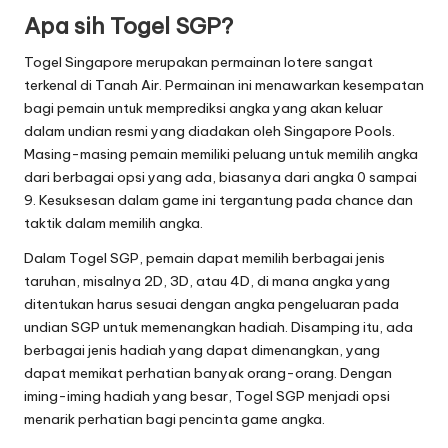
Apa sih Togel SGP?
Togel Singapore merupakan permainan lotere sangat
terkenal di Tanah Air. Permainan ini menawarkan kesempatan
bagi pemain untuk memprediksi angka yang akan keluar
dalam undian resmi yang diadakan oleh Singapore Pools.
Masing-masing pemain memiliki peluang untuk memilih angka
dari berbagai opsi yang ada, biasanya dari angka 0 sampai
9. Kesuksesan dalam game ini tergantung pada chance dan
taktik dalam memilih angka.
Dalam Togel SGP, pemain dapat memilih berbagai jenis
taruhan, misalnya 2D, 3D, atau 4D, di mana angka yang
ditentukan harus sesuai dengan angka pengeluaran pada
undian SGP untuk memenangkan hadiah. Disamping itu, ada
berbagai jenis hadiah yang dapat dimenangkan, yang
dapat memikat perhatian banyak orang-orang. Dengan
iming-iming hadiah yang besar, Togel SGP menjadi opsi
menarik perhatian bagi pencinta game angka.