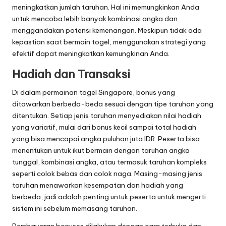
meningkatkan jumlah taruhan. Hal ini memungkinkan Anda
untuk mencoba lebih banyak kombinasi angka dan
menggandakan potensi kemenangan. Meskipun tidak ada
kepastian saat bermain togel, menggunakan strategi yang
efektif dapat meningkatkan kemungkinan Anda.
Hadiah dan Transaksi
Di dalam permainan togel Singapore, bonus yang
ditawarkan berbeda-beda sesuai dengan tipe taruhan yang
ditentukan. Setiap jenis taruhan menyediakan nilai hadiah
yang variatif, mulai dari bonus kecil sampai total hadiah
yang bisa mencapai angka puluhan juta IDR. Peserta bisa
menentukan untuk ikut bermain dengan taruhan angka
tunggal, kombinasi angka, atau termasuk taruhan kompleks
seperti colok bebas dan colok naga. Masing-masing jenis
taruhan menawarkan kesempatan dan hadiah yang
berbeda, jadi adalah penting untuk peserta untuk mengerti
sistem ini sebelum memasang taruhan.