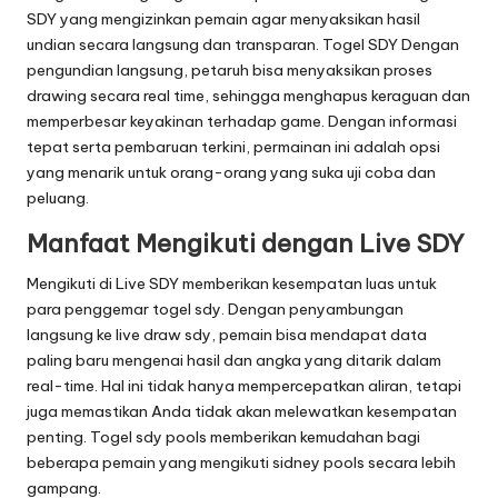
SDY yang mengizinkan pemain agar menyaksikan hasil
undian secara langsung dan transparan.
Togel SDY
Dengan
pengundian langsung, petaruh bisa menyaksikan proses
drawing secara real time, sehingga menghapus keraguan dan
memperbesar keyakinan terhadap game. Dengan informasi
tepat serta pembaruan terkini, permainan ini adalah opsi
yang menarik untuk orang-orang yang suka uji coba dan
peluang.
Manfaat Mengikuti dengan Live SDY
Mengikuti di Live SDY memberikan kesempatan luas untuk
para penggemar togel sdy. Dengan penyambungan
langsung ke live draw sdy, pemain bisa mendapat data
paling baru mengenai hasil dan angka yang ditarik dalam
real-time. Hal ini tidak hanya mempercepatkan aliran, tetapi
juga memastikan Anda tidak akan melewatkan kesempatan
penting. Togel sdy pools memberikan kemudahan bagi
beberapa pemain yang mengikuti sidney pools secara lebih
gampang.