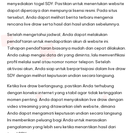
menyediakan togel SDY. Pastikan untuk menentukan website
dapat dipercaya dan mempunyai lisensi resmi. Pada situs
tersebut, Anda dapat melihat berita terbaru mengenai
rencana live draw serta hasil dari hasil undian sebelumnya.
Setelah mengetahui jadwal, Anda dapat melakukan
pendaftaran untuk mendapatkan akun di website ini.
Tahapan pendaftaran biasanya mudah dan cepat dilakukan.
Anda cukup mengisi data diri yang diminta, lalu memverifikasi
profil melalui surel atau nomor nomor telepon. Setelah
aktivasi akun, Anda siap untuk berpartisipasi dalam live draw
SDY dengan melihat keputusan undian secara langsung.
Ketika live draw berlangsung, pastikan Anda terhubung
dengan koneksi internet yang stabil agar tidak ketinggalan
momen penting. Anda dapat menyaksikan live draw dengan
video streaming yang ditawarkan oleh website, dimana
Anda dapat mengamati keputusan undian secara langsung.
Ini memberikan peluang bagi Anda untuk merasakan
pengalaman yang lebih seru ketika menantikan hasil dari