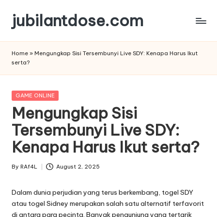
jubilantdose.com
Skip
to
content
Home
»
Mengungkap Sisi Tersembunyi Live SDY: Kenapa Harus Ikut
serta?
Posted
GAME ONLINE
in
Mengungkap Sisi
Tersembunyi Live SDY:
Kenapa Harus Ikut serta?
By
RAf4L
August 2, 2025
Posted
by
Dalam dunia perjudian yang terus berkembang, togel SDY
atau togel Sidney merupakan salah satu alternatif terfavorit
di antara para pecinta. Banyak pengunjung yang tertarik