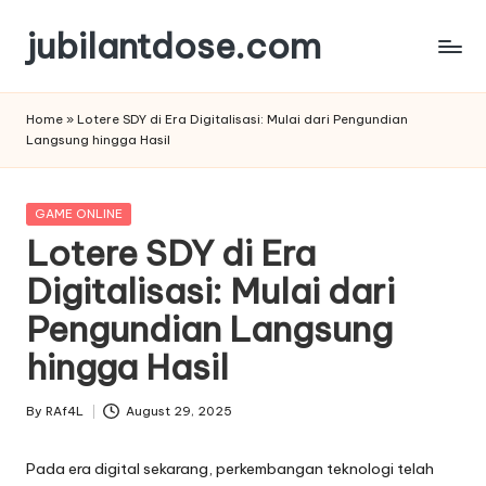
jubilantdose.com
Skip
to
content
Home
»
Lotere SDY di Era Digitalisasi: Mulai dari Pengundian
Langsung hingga Hasil
Posted
GAME ONLINE
in
Lotere SDY di Era
Digitalisasi: Mulai dari
Pengundian Langsung
hingga Hasil
By
RAf4L
August 29, 2025
Posted
by
Pada era digital sekarang, perkembangan teknologi telah