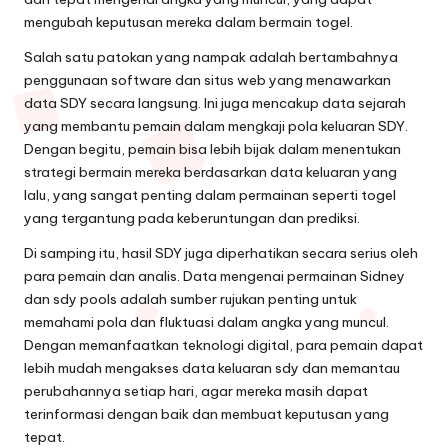
mengubah keputusan mereka dalam bermain togel.
Salah satu patokan yang nampak adalah bertambahnya
penggunaan software dan situs web yang menawarkan
data SDY secara langsung. Ini juga mencakup data sejarah
yang membantu pemain dalam mengkaji pola keluaran SDY.
Dengan begitu, pemain bisa lebih bijak dalam menentukan
strategi bermain mereka berdasarkan data keluaran yang
lalu, yang sangat penting dalam permainan seperti togel
yang tergantung pada keberuntungan dan prediksi.
Di samping itu, hasil SDY juga diperhatikan secara serius oleh
para pemain dan analis. Data mengenai permainan Sidney
dan sdy pools adalah sumber rujukan penting untuk
memahami pola dan fluktuasi dalam angka yang muncul.
Dengan memanfaatkan teknologi digital, para pemain dapat
lebih mudah mengakses data keluaran sdy dan memantau
perubahannya setiap hari, agar mereka masih dapat
terinformasi dengan baik dan membuat keputusan yang
tepat.