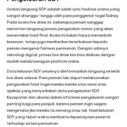
Undian langsung SDY adalah salah satu fasilitas utama yang
sangat ditunggu-tunggu oleh para penggemar togel Sidney.
Pada acara live draw ini, beberapa pemain sanggup
menonton langsung proses pengundian nomor yang akan
menentukan hasil final. Acara ini bukan hanya menambah
keseruan, tetapi juga memberikan keterbukaan kepada
pemain mengenai fairness permainan. Dengan adanya
teknologi digital, proses live draw kini bisa diakses dengan
mudah melalui beragam platform online.
Data keluaran SDY umumnya diinformasikan langsung setelah
live draw selesai. Para pemain lalu dapat melaksanakan
pengecekan hasil togel mereka melalui situs resmi atau
aplikasi yang menyediakan data pengeluaran SDY.
Kecepatan dan akurasi dalam informasi pengeluaran sangat
penting bagi para penjudi, karena pemain ingin segera
mengetahui jika mereka itu menang atau tak. Hasil keluaran
SDY yang tepat waktu membantu kepercayaan peserta
terhadap sistem permainan.