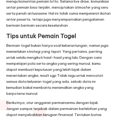
menuju komunitas pemain lotto. Selama live draw, komunikasi
antar pemain bisa terjalin, menciptakan atmosfer yang seru
serta penuh antusiasme. Hal ini tidak cuma mempererat ikatan
antar peserta, tetapi juga menyempurnakan pengalaman
bermain bermain secara keseluruhan.
Tips untuk Pemain Togel
Bermain togel bukan hanya soal keberuntungan, namun juga
memerlukan strategi yang tepat. Yang pertama, penting
untuk selalu mengikuti hasil-hasil yang lalu. Dengan cara
mempelajari pola serta angka yang sering muncul, kamu
dapat membuat keputusan yang lebih bijak dalam
menentukan angka.
result sgp
Tidak ragu untuk mencatat
semua data keluaran togel yang ada, sebab data ini
kemudian bakal membantu meramalkan angka yang
berpotensi muncul.
Berikutnya, atur anggaran permainanmu dengan bijak.
Jangan sampai terjebak dalam permainan berlebihan yang
dapat menyebabkan kerugian finansial. Tentukan batas