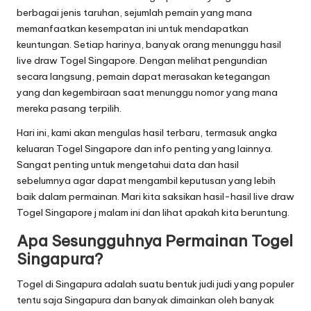
berbagai jenis taruhan, sejumlah pemain yang mana
memanfaatkan kesempatan ini untuk mendapatkan
keuntungan. Setiap harinya, banyak orang menunggu hasil
live draw Togel Singapore. Dengan melihat pengundian
secara langsung, pemain dapat merasakan ketegangan
yang dan kegembiraan saat menunggu nomor yang mana
mereka pasang terpilih.
Hari ini, kami akan mengulas hasil terbaru, termasuk angka
keluaran Togel Singapore dan info penting yang lainnya.
Sangat penting untuk mengetahui data dan hasil
sebelumnya agar dapat mengambil keputusan yang lebih
baik dalam permainan. Mari kita saksikan hasil-hasil live draw
Togel Singapore j malam ini dan lihat apakah kita beruntung.
Apa Sesungguhnya Permainan Togel
Singapura?
Togel di Singapura adalah suatu bentuk judi judi yang populer
tentu saja Singapura dan banyak dimainkan oleh banyak