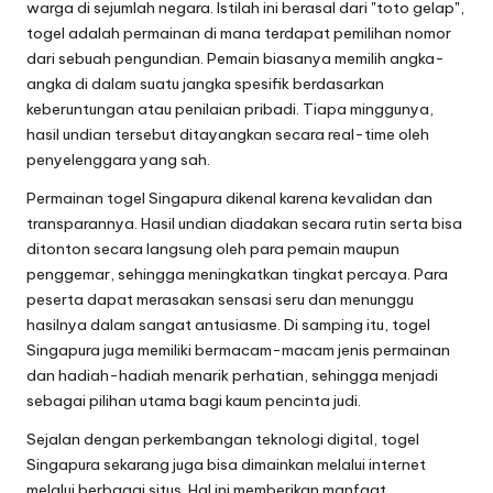
warga di sejumlah negara. Istilah ini berasal dari "toto gelap",
togel adalah permainan di mana terdapat pemilihan nomor
dari sebuah pengundian. Pemain biasanya memilih angka-
angka di dalam suatu jangka spesifik berdasarkan
keberuntungan atau penilaian pribadi. Tiapa minggunya,
hasil undian tersebut ditayangkan secara real-time oleh
penyelenggara yang sah.
Permainan togel Singapura dikenal karena kevalidan dan
transparannya. Hasil undian diadakan secara rutin serta bisa
ditonton secara langsung oleh para pemain maupun
penggemar, sehingga meningkatkan tingkat percaya. Para
peserta dapat merasakan sensasi seru dan menunggu
hasilnya dalam sangat antusiasme. Di samping itu, togel
Singapura juga memiliki bermacam-macam jenis permainan
dan hadiah-hadiah menarik perhatian, sehingga menjadi
sebagai pilihan utama bagi kaum pencinta judi.
Sejalan dengan perkembangan teknologi digital, togel
Singapura sekarang juga bisa dimainkan melalui internet
melalui berbagai situs. Hal ini memberikan manfaat