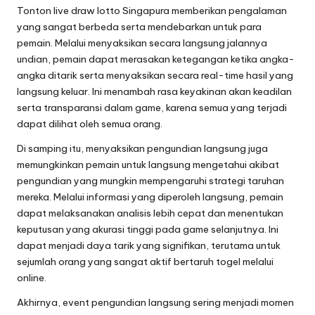
Tonton live draw lotto Singapura memberikan pengalaman
yang sangat berbeda serta mendebarkan untuk para
pemain. Melalui menyaksikan secara langsung jalannya
undian, pemain dapat merasakan ketegangan ketika angka-
angka ditarik serta menyaksikan secara real-time hasil yang
langsung keluar. Ini menambah rasa keyakinan akan keadilan
serta transparansi dalam game, karena semua yang terjadi
dapat dilihat oleh semua orang.
Di samping itu, menyaksikan pengundian langsung juga
memungkinkan pemain untuk langsung mengetahui akibat
pengundian yang mungkin mempengaruhi strategi taruhan
mereka. Melalui informasi yang diperoleh langsung, pemain
dapat melaksanakan analisis lebih cepat dan menentukan
keputusan yang akurasi tinggi pada game selanjutnya. Ini
dapat menjadi daya tarik yang signifikan, terutama untuk
sejumlah orang yang sangat aktif bertaruh togel melalui
online.
Akhirnya, event pengundian langsung sering menjadi momen