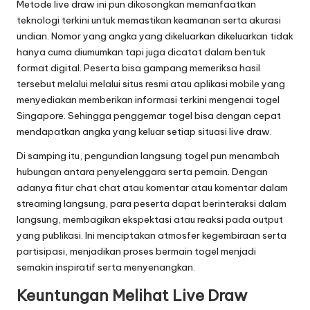
Metode live draw ini pun dikosongkan memanfaatkan
teknologi terkini untuk memastikan keamanan serta akurasi
undian. Nomor yang angka yang dikeluarkan dikeluarkan tidak
hanya cuma diumumkan tapi juga dicatat dalam bentuk
format digital. Peserta bisa gampang memeriksa hasil
tersebut melalui melalui situs resmi atau aplikasi mobile yang
menyediakan memberikan informasi terkini mengenai togel
Singapore. Sehingga penggemar togel bisa dengan cepat
mendapatkan angka yang keluar setiap situasi live draw.
Di samping itu, pengundian langsung togel pun menambah
hubungan antara penyelenggara serta pemain. Dengan
adanya fitur chat chat atau komentar atau komentar dalam
streaming langsung, para peserta dapat berinteraksi dalam
langsung, membagikan ekspektasi atau reaksi pada output
yang publikasi. Ini menciptakan atmosfer kegembiraan serta
partisipasi, menjadikan proses bermain togel menjadi
semakin inspiratif serta menyenangkan.
Keuntungan Melihat Live Draw