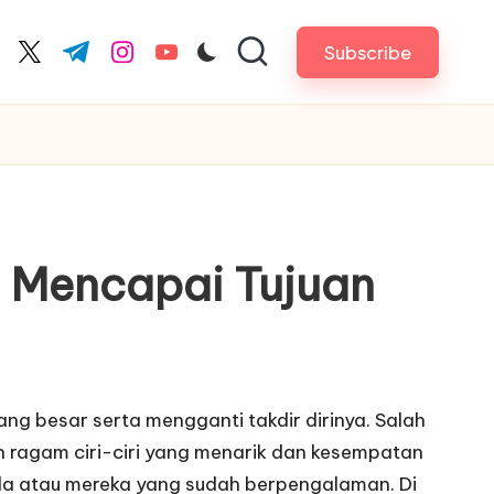
Subscribe
cebook.com
twitter.com
t.me
instagram.com
youtube.com
g Mencapai Tujuan
g besar serta mengganti takdir dirinya. Salah
n ragam ciri-ciri yang menarik dan kesempatan
la atau mereka yang sudah berpengalaman. Di