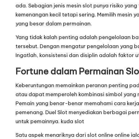
ada. Sebagian jenis mesin slot punya risiko ya
kemenangan kecil tetapi sering. Memilih mesin
yang besar dalam permainan.
Yang tidak kalah penting adalah pengelolaan b
tersebut. Dengan mengatur pengelolaan yang b
Ingatlah, konsistensi dan disiplin adalah fakto
Fortune dalam Permainan Slo
Keberuntungan memainkan peranan penting pada 
atau dapat memperoleh kombinasi simbol yang 
Pemain yang benar-benar memahami cara kerja s
pemenang. Duel Slot menyediakan berbagai pe
untuk pemainnya.
kuda slot
Satu aspek menariknya dari slot online onlin