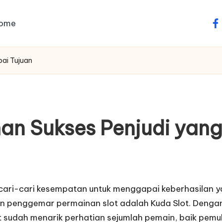
ome
fa
pai Tujuan
an Sukses Penjudi yan
ari-cari kesempatan untuk menggapai keberhasilan yan
an penggemar permainan slot adalah Kuda Slot. Denga
 sudah menarik perhatian sejumlah pemain, baik pemu