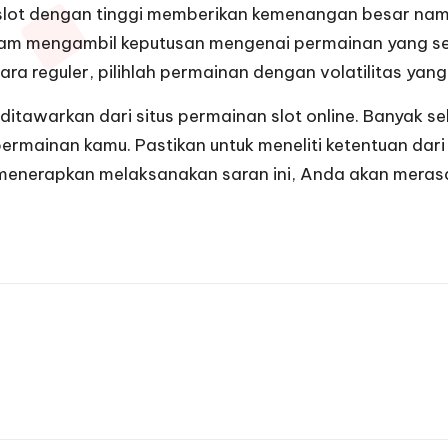
 slot dengan tinggi memberikan kemenangan besar namu
am mengambil keputusan mengenai permainan yang ses
 reguler, pilihlah permainan dengan volatilitas yang
ditawarkan dari situs permainan slot online. Banyak s
rmainan kamu. Pastikan untuk meneliti ketentuan dar
menerapkan melaksanakan saran ini, Anda akan meras