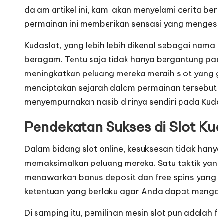
dalam artikel ini, kami akan menyelami cerita 
permainan ini memberikan sensasi yang menges
Kudaslot, yang lebih lebih dikenal sebagai nam
beragam. Tentu saja tidak hanya bergantung pa
meningkatkan peluang mereka meraih slot yang g
menciptakan sejarah dalam permainan tersebut,
menyempurnakan nasib dirinya sendiri pada Kuda
Pendekatan Sukses di Slot K
Dalam bidang slot online, kesuksesan tidak han
memaksimalkan peluang mereka. Satu taktik ya
menawarkan bonus deposit dan free spins yang
ketentuan yang berlaku agar Anda dapat mengo
Di samping itu, pemilihan mesin slot pun adalah