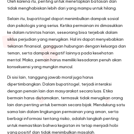
Oleh karena itu, penting untuk menetapkan batasan dan
tidak menghabiskan lebih dari yang mampu untuk hilang.
Selain itu, bupatitogel dapat menimbulkan dampak sosial
dan psikologis yang serius. Ketika permainan ini dimasukkan
ke dalam rutinitas harian, seseorang bisa terjebak dalam
siklus perjudian yang merugikan. Hal ini dapat menyebabkan
tekanan finansial, gangguan hubungan dengan keluarga dan
teman, serta dampak negatif lainnya pada kesehatan
mental. Maka, pemain harus memiliki kesadaran penuh akan
konsekuensi yang mungkin muncul.
Di sisi lain, tanggung jawab moral juga harus
dipertimbangkan. Dalam bupatitogel, terjadi interaksi
dengan pemain lain dan masyarakat secara luas. Etika
bermain harus diutamakan, termasuk tidak merugikan orang
lain dan penting untuk bermain secara bijak. Mendukung satu
sama lain dalam lingkungan permainan yang aman, serta
berbagi informasi tentang risiko, adalah langkah penting
untuk memastikan bahwa kegiatan ini tetap menjadi hobi
yang positif dan tidak menimbulkan masalah.