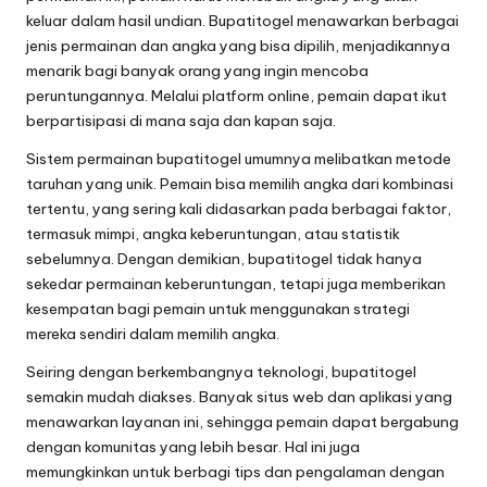
keluar dalam hasil undian. Bupatitogel menawarkan berbagai
jenis permainan dan angka yang bisa dipilih, menjadikannya
menarik bagi banyak orang yang ingin mencoba
peruntungannya. Melalui platform online, pemain dapat ikut
berpartisipasi di mana saja dan kapan saja.
Sistem permainan bupatitogel umumnya melibatkan metode
taruhan yang unik. Pemain bisa memilih angka dari kombinasi
tertentu, yang sering kali didasarkan pada berbagai faktor,
termasuk mimpi, angka keberuntungan, atau statistik
sebelumnya. Dengan demikian, bupatitogel tidak hanya
sekedar permainan keberuntungan, tetapi juga memberikan
kesempatan bagi pemain untuk menggunakan strategi
mereka sendiri dalam memilih angka.
Seiring dengan berkembangnya teknologi, bupatitogel
semakin mudah diakses. Banyak situs web dan aplikasi yang
menawarkan layanan ini, sehingga pemain dapat bergabung
dengan komunitas yang lebih besar. Hal ini juga
memungkinkan untuk berbagi tips dan pengalaman dengan