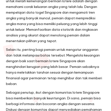
untuk meraih kemenangan bermain lotere adalah dengan
memahami corak keluaran angka yang telah lalu. Dengan
mempelajari data togel Singapore dan mengamati tren
angka yang banyak muncul, pemain dapat memprediksi
angka mana yang bisa memiliki peluang yang lebih tinggi
untuk keluar. Memanfaatkan data statistik dan ringkasan
analisis yang akurat dapat menolong pemain dalam
menentukan pilihan yang tepat.
Selain itu, penting bagi pemain untuk mengatur anggaran
dan tidak melampaui batas tersebut. Mengelola keuangan
dengan baik saat bermain lotere Singapore akan
menghindari kerugian yang lebih besar. Pemain sebaiknya
hanya meletakkan taruhan sesuai dengan kemampuan
finansial agar permainan tetap menghibur dan tak memberi
beban.
Sebagai penutup, ikut dengan komunitas lotere Singapore
bisa memberikan banyak keuntungan. Di sana, pemain bisa
berbagi informasi dan bocoran angka dengan sesama.
Diskusi dengan komunitas dapat menyediakan pemahaman