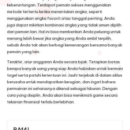
keberuntungan. Terdapat pemain sukses menggunakan
metode tertentu ketika menentukan angka, seperti
menggunakan angka favorit atau tanggal penting. Anda
juga dapat mikirkan kombinasi angka yang tidak umum dipilih
dari pemain lain. Hal ini bisa memberikan Anda peluang untuk
menang lebih besar jika angka yang Anda ambil terpilih,
sebab Anda tak akan berbagi kemenangan bersama banyak
pemain yang lain.
Terakhir, atur anggaran Anda secara bijak. Tetapkan batas
berapa banyak uang yang siap Anda habiskan untuk bermain
togel serta patuhi ketentuan ini. Jauhi terjebak di dalam siklus
berusaha untuk mendapatkan kerugian, dan ingat bahwa
permainan ini seharusnya dikenal sebagai hiburan. Dengan
cara yang disiplin, Anda akan bisa menikmati game secara
tekanan finansial terlalu berlebihan.
RAf4L