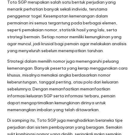
Toto SGP merupakan salah satu bentuk perjudian yang
menarik perhatian banyak sekali individu, terutama
penggemar togel. Kesempatan kemenangan dalam
permainan ini semua tergantung pada berbagai elemen,
seperti pemakaian nomor, statistik hasil yang lalu, serta
strategi bermain. Setiap nomor memiliki kemungkinan yang
agar muncul, jadi krusial bagi pemain agar melakukan analisis
yang menyeluruh sebelum menempatkan taruhan.
Strategi dalam memilih nomor juga memengaruhi peluang
kemenangan. Banyak peserta yang kerap menggunakan cara
khusus, misalnya memakai angka berdasarkan nomor
keberuntungan, tanggal penting, atau pola dari keluaran
sebelumnya. Dengan memanfaatkan memanfaatkan
informasi keluaran SGP serta informasi terbaru, pemain
dapat mengoptimalkan kemungkinan dirinya untuk
memenangkan imbalan yang telah ditawarkan.
Di samping itu, Toto SGP juga menghadirkan beraneka tipe
perjudian dari sistem pembayaran yang beragam. Semakin
sulit kombinasi nomor yang dipilih, seringkali maka semakin