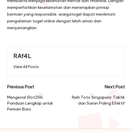
membantu menjaga kesehatan mental dan finansial. Dengan
memperhatikan keselamatan dan menerapkan prinsip
bermain yang responsible, wargatogel dapat menikmati
pengalaman togel online dengan lebih aman dan
menyenangkan.
RAf4L
View All Posts
Post
Previous Post
Next Post
navigation
Mengenal Slot256:
Raih Toto Singapura: Taktik
Panduan Lengkap untuk
dan Saran Paling Efektif
Pemain Baru