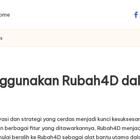
ome
fa
is
nggunakan Rubah4D dal
vasi dan strategi yang cerdas menjadi kunci kesuksesan
 berbagai fitur yang ditawarkannya, Rubah4D menjadi s
 mulai beralih ke Rubah4D sebagai alat bantu utama da