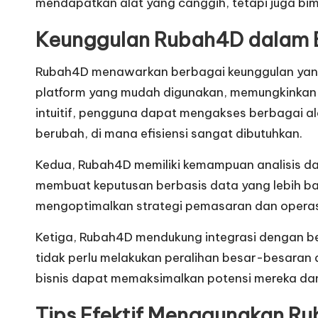
mendapatkan alat yang canggih, tetapi juga bi
Keunggulan Rubah4D dalam B
Rubah4D menawarkan berbagai keunggulan yang m
platform yang mudah digunakan, memungkinkan
intuitif, pengguna dapat mengakses berbagai al
berubah, di mana efisiensi sangat dibutuhkan.
Kedua, Rubah4D memiliki kemampuan analisis dat
membuat keputusan berbasis data yang lebih ba
mengoptimalkan strategi pemasaran dan operasi
Ketiga, Rubah4D mendukung integrasi dengan be
tidak perlu melakukan peralihan besar-besaran
bisnis dapat memaksimalkan potensi mereka dan
Tips Efektif Menggunakan R