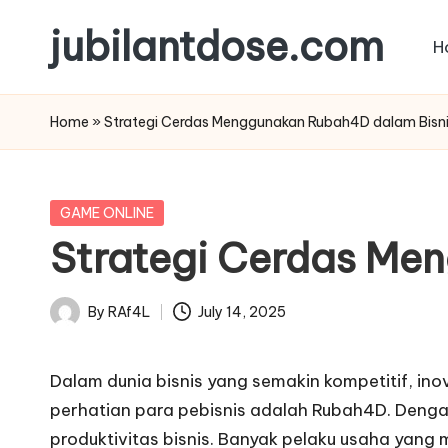
jubilantdose.com
H
Skip
to
content
Home
»
Strategi Cerdas Menggunakan Rubah4D dalam Bisn
Posted
GAME ONLINE
in
Strategi Cerdas Me
By
RAf4L
July 14, 2025
Posted
by
Dalam dunia bisnis yang semakin kompetitif, ino
perhatian para pebisnis adalah Rubah4D. Dengan
produktivitas bisnis. Banyak pelaku usaha yang