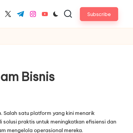
Subscribe
cebook.com
twitter.com
t.me
instagram.com
youtube.com
am Bisnis
. Salah satu platform yang kini menarik
olusi praktis untuk meningkatkan efisiensi dan
lam mengelola operasional mereka.