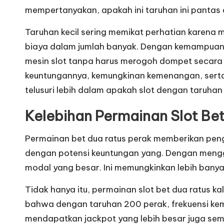
mempertanyakan, apakah ini taruhan ini pantas
Taruhan kecil sering memikat perhatian karen
biaya dalam jumlah banyak. Dengan kemampuan u
mesin slot tanpa harus merogoh dompet secara
keuntungannya, kemungkinan kemenangan, serta
telusuri lebih dalam apakah slot dengan taruhan
Kelebihan Permainan Slot Bet
Permainan bet dua ratus perak memberikan pen
dengan potensi keuntungan yang. Dengan mengg
modal yang besar. Ini memungkinkan lebih banya
Tidak hanya itu, permainan slot bet dua ratus k
bahwa dengan taruhan 200 perak, frekuensi k
mendapatkan jackpot yang lebih besar juga semak