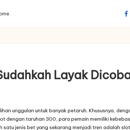
ome
fa
 Sudahkah Layak Dicob
u pilihan unggulan untuk banyak petaruh. Khususnya, d
ta slot dengan taruhan 300, para pemain memiliki kebeb
ah satu jenis bet yang sekarang menjadi tren adalah sl