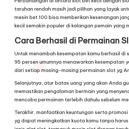
Perbandingan di antara slot bet kecil dengan sl
taruhan rendah masih jadi pilihan yang layak u
mesin bet 100 bisa memberikan kesenangan jang
kecil semakin populer di kalangan pemain yang 
Cara Berhasil di Permainan S
Untuk menambah kesempatan kamu berhasil di slo
95 persen umumnya menawarkan kesempatan yang
dari setiap masing-masing permainan slot yg An
Selanjutnya, atur batas uang yang akan Anda g
memastikan pengalaman bermain yang menyenangk
mencoba permainan terlebih dahulu sebelum mena
Terakhir, manfaatkan keuntungan serta promosi y
yg dapat meningkatkan kuota kamu tanpa harus h