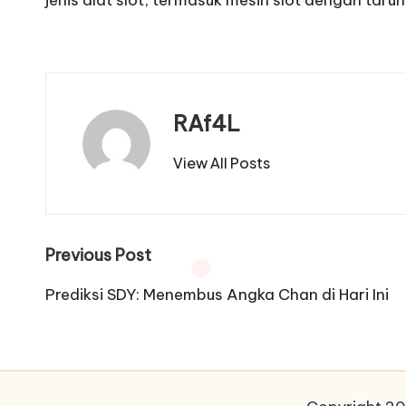
jenis alat slot, termasuk mesin slot dengan tar
RAf4L
View All Posts
Post
Previous Post
navigation
Prediksi SDY: Menembus Angka Chan di Hari Ini