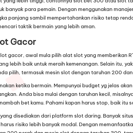
ot yang lebih tinggi, contohnya slot bet 300 atau slo
ntuk banyak para pemain. Dengan menggunakan manajeme
ka panjang sambil mempertahankan risiko tetap rendah
mencari taktik bermain yang lebih aman.
lot Gacor
t gacor, awal mula pilih alat slot yang memberikan R
 lebih baik untuk meraih kemenangan. Selain itu, ya
da pilih, termasuk mesin slot dengan taruhan 200 dan 
unakan ketika bermain. Mempunyai budget yg jelas aka
an. Anda bisa mulai dengan taruhan kecil, misalnya
mbah bet kamu. Pahami kapan harus stop, baik itu saa
ang disediakan dari platform slot daring. Banyak situ
arus risiko lebih banyak modal. Dengan memanfaatkan 