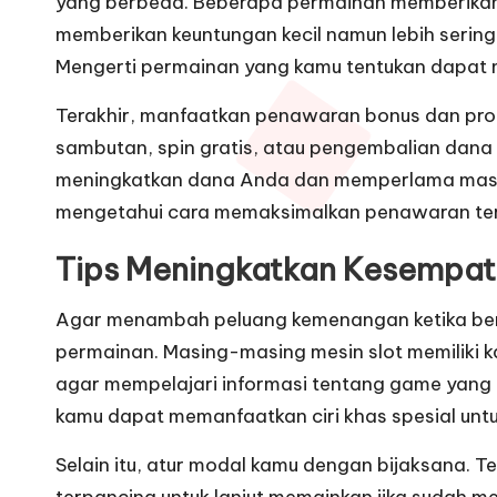
yang berbeda. Beberapa permainan memberikan 
memberikan keuntungan kecil namun lebih sering.
Mengerti permainan yang kamu tentukan dapat 
Terakhir, manfaatkan penawaran bonus dan pro
sambutan, spin gratis, atau pengembalian dana 
meningkatkan dana Anda dan memperlama masa 
mengetahui cara memaksimalkan penawaran ter
Tips Meningkatkan Kesempa
Agar menambah peluang kemenangan ketika bermai
permainan. Masing-masing mesin slot memiliki ka
agar mempelajari informasi tentang game yang 
kamu dapat memanfaatkan ciri khas spesial un
Selain itu, atur modal kamu dengan bijaksana. T