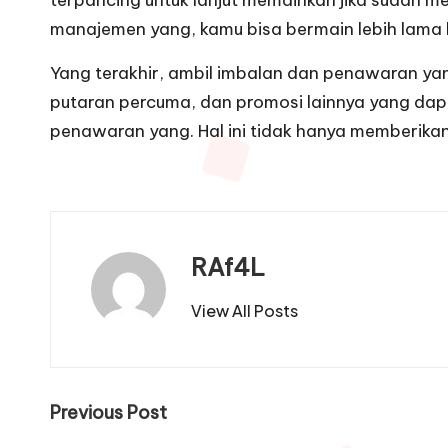
terpancing untuk lanjut memainkan jika sudah m
manajemen yang, kamu bisa bermain lebih lam
Yang terakhir, ambil imbalan dan penawaran ya
putaran percuma, dan promosi lainnya yang d
penawaran yang. Hal ini tidak hanya memberika
RAf4L
View All Posts
Post
Previous Post