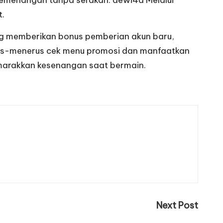
i kemenangan tanpa serakah.
dewi4d
Melalui
.
ing memberikan bonus pemberian akun baru,
us-menerus cek menu promosi dan manfaatkan
emarakkan kesenangan saat bermain.
Next Post