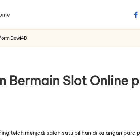
ome
fa
atform Dewi4D
n Bermain Slot Online 
aring telah menjadi salah satu pilihan di kalangan par