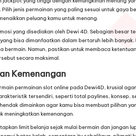
jackpot yang tinggi dengan kemungkinan menang yang
 Pilih jenis permainan yang paling sesuai untuk gaya b
menaikkan peluang kamu untuk menang.
mosi yang disediakan oleh Dewi 4D. Sebagian besar t
yang bisa dimanfaatkan dalam bertaruh lebih banyak. 
bermain. Namun, pastikan untuk membaca ketentuan 
sebut secara maksimal.
tan Kemenangan
n permainan slot online pada Dewi4D, krusial agar me
rakteristik tersendiri, seperti total paylines, konsep
hendak dimainkan agar kamu bisa membuat pilihan yang
tuk meningkatkan kemenangan.
etapkan limit belanja sejak mulai bermain dan jangan l