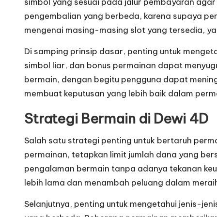
simbol yang sesuai pada jalur pembayaran agar
pengembalian yang berbeda, karena supaya pe
mengenai masing-masing slot yang tersedia, 
Di samping prinsip dasar, penting untuk mengeta
simbol liar, dan bonus permainan dapat menyugu
bermain, dengan begitu pengguna dapat mening
membuat keputusan yang lebih baik dalam perma
Strategi Bermain di Dewi 4D
Salah satu strategi penting untuk bertaruh per
permainan, tetapkan limit jumlah dana yang ber
pengalaman bermain tanpa adanya tekanan keuan
lebih lama dan menambah peluang dalam merai
Selanjutnya, penting untuk mengetahui jenis-jeni