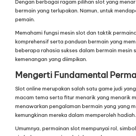
Dengan berbagai ragam pilihan slot yang menar
bermain yang terlupakan. Namun, untuk mendapat
pemain.
Memahami fungsi mesin slot dan taktik permaina
komprehensif serta panduan bermain yang memb
beberapa rahasia sukses dalam bermain mesin sl
kemenangan yang diimpikan.
Mengerti Fundamental Permai
Slot online merupakan salah satu game judi ya
macam tema serta fitur menarik yang menarik m
menawarkan pengalaman bermain yang yang me
kemungkinan mereka dalam memperoleh hadiah.
Umumnya, permainan slot mempunyai rol, simbo