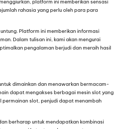
enggiurkan, platform ini memberikan sensasi
jumlah rahasia yang perlu oleh para para
ntung. Platform ini memberikan informasi
n. Dalam tulisan ini, kami akan mengurai
ptimalkan pengalaman berjudi dan meraih hasil
ana untuk dimainkan dan menawarkan bermacam-
main dapat mengakses berbagai mesin slot yang
permainan slot, penjudi dapat menambah
 dan berharap untuk mendapatkan kombinasi