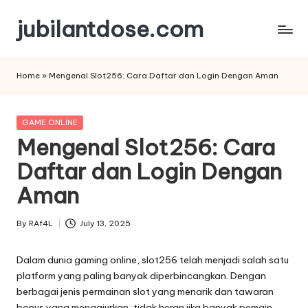
jubilantdose.com
Skip
to
content
Home
»
Mengenal Slot256: Cara Daftar dan Login Dengan Aman
Posted
GAME ONLINE
in
Mengenal Slot256: Cara
Daftar dan Login Dengan
Aman
By
RAf4L
July 13, 2025
Posted
by
Dalam dunia gaming online, slot256 telah menjadi salah satu
platform yang paling banyak diperbincangkan. Dengan
berbagai jenis permainan slot yang menarik dan tawaran
bonus yang menggiurkan, tidak heran jika banyak pemain