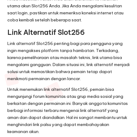
utama akun Slot256 Anda. Jika Anda mengalami kesulitan
saat login, pastikan untuk memeriksa koneksi internet atau
coba kembali setelah beberapa saat.
Link Alternatif Slot256
Link alternatif Slot256 penting bagi para pengguna yang
ingin mengakses platform tanpa hambatan. Terkadang,
karena pemeliharaan atau masalah teknis, link utama bisa
mengalami gangguan. Dalam situasi ini, link alternatif menjadi
solusi untuk memastikan bahwa pemain tetap dapat
menikmati permainan dengan lancar.
Untuk menemukan link alternatif Slot256, pemain bisa
mengunjungi forum komunitas atau grup media sosial yang
berkaitan dengan permainan ini. Banyak anggota komunitas
berbagi informasi terbaru mengenai link alternatif yang
aman dan dapat diandalkan. Hal ini sangat membantu untuk
menghindari link palsu yang dapat membahayakan
keamanan akun.