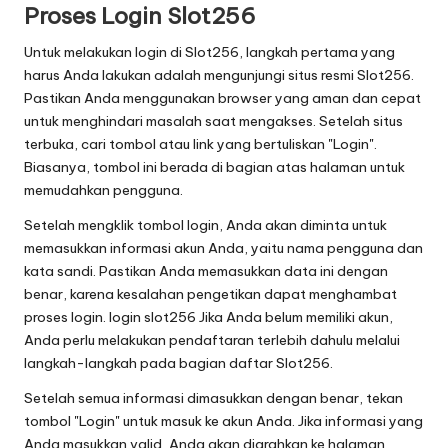
Proses Login Slot256
Untuk melakukan login di Slot256, langkah pertama yang
harus Anda lakukan adalah mengunjungi situs resmi Slot256.
Pastikan Anda menggunakan browser yang aman dan cepat
untuk menghindari masalah saat mengakses. Setelah situs
terbuka, cari tombol atau link yang bertuliskan "Login".
Biasanya, tombol ini berada di bagian atas halaman untuk
memudahkan pengguna.
Setelah mengklik tombol login, Anda akan diminta untuk
memasukkan informasi akun Anda, yaitu nama pengguna dan
kata sandi. Pastikan Anda memasukkan data ini dengan
benar, karena kesalahan pengetikan dapat menghambat
proses login.
login slot256
Jika Anda belum memiliki akun,
Anda perlu melakukan pendaftaran terlebih dahulu melalui
langkah-langkah pada bagian daftar Slot256.
Setelah semua informasi dimasukkan dengan benar, tekan
tombol "Login" untuk masuk ke akun Anda. Jika informasi yang
Anda masukkan valid, Anda akan diarahkan ke halaman