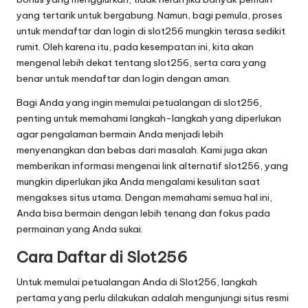
yang tertarik untuk bergabung. Namun, bagi pemula, proses
untuk mendaftar dan login di slot256 mungkin terasa sedikit
rumit. Oleh karena itu, pada kesempatan ini, kita akan
mengenal lebih dekat tentang slot256, serta cara yang
benar untuk mendaftar dan login dengan aman.
Bagi Anda yang ingin memulai petualangan di slot256,
penting untuk memahami langkah-langkah yang diperlukan
agar pengalaman bermain Anda menjadi lebih
menyenangkan dan bebas dari masalah. Kami juga akan
memberikan informasi mengenai link alternatif slot256, yang
mungkin diperlukan jika Anda mengalami kesulitan saat
mengakses situs utama. Dengan memahami semua hal ini,
Anda bisa bermain dengan lebih tenang dan fokus pada
permainan yang Anda sukai.
Cara Daftar di Slot256
Untuk memulai petualangan Anda di Slot256, langkah
pertama yang perlu dilakukan adalah mengunjungi situs resmi