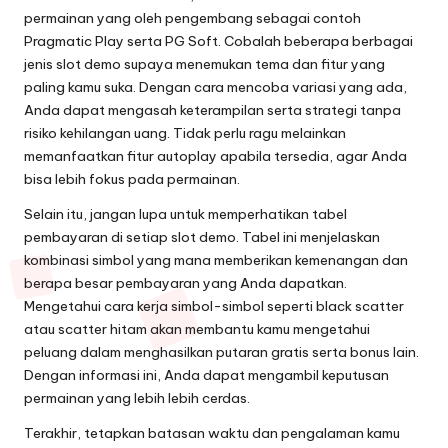
permainan yang oleh pengembang sebagai contoh
Pragmatic Play serta PG Soft. Cobalah beberapa berbagai
jenis slot demo supaya menemukan tema dan fitur yang
paling kamu suka. Dengan cara mencoba variasi yang ada,
Anda dapat mengasah keterampilan serta strategi tanpa
risiko kehilangan uang. Tidak perlu ragu melainkan
memanfaatkan fitur autoplay apabila tersedia, agar Anda
bisa lebih fokus pada permainan.
Selain itu, jangan lupa untuk memperhatikan tabel
pembayaran di setiap slot demo. Tabel ini menjelaskan
kombinasi simbol yang mana memberikan kemenangan dan
berapa besar pembayaran yang Anda dapatkan.
Mengetahui cara kerja simbol-simbol seperti black scatter
atau scatter hitam akan membantu kamu mengetahui
peluang dalam menghasilkan putaran gratis serta bonus lain.
Dengan informasi ini, Anda dapat mengambil keputusan
permainan yang lebih lebih cerdas.
Terakhir, tetapkan batasan waktu dan pengalaman kamu