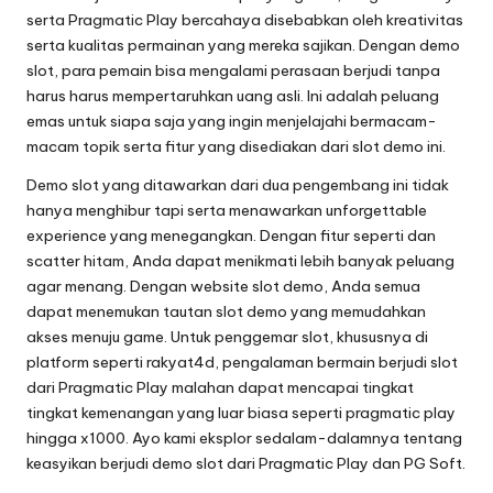
serta Pragmatic Play bercahaya disebabkan oleh kreativitas
serta kualitas permainan yang mereka sajikan. Dengan demo
slot, para pemain bisa mengalami perasaan berjudi tanpa
harus harus mempertaruhkan uang asli. Ini adalah peluang
emas untuk siapa saja yang ingin menjelajahi bermacam-
macam topik serta fitur yang disediakan dari slot demo ini.
Demo slot yang ditawarkan dari dua pengembang ini tidak
hanya menghibur tapi serta menawarkan unforgettable
experience yang menegangkan. Dengan fitur seperti dan
scatter hitam, Anda dapat menikmati lebih banyak peluang
agar menang. Dengan website slot demo, Anda semua
dapat menemukan tautan slot demo yang memudahkan
akses menuju game. Untuk penggemar slot, khususnya di
platform seperti rakyat4d, pengalaman bermain berjudi slot
dari Pragmatic Play malahan dapat mencapai tingkat
tingkat kemenangan yang luar biasa seperti pragmatic play
hingga x1000. Ayo kami eksplor sedalam-dalamnya tentang
keasyikan berjudi demo slot dari Pragmatic Play dan PG Soft.