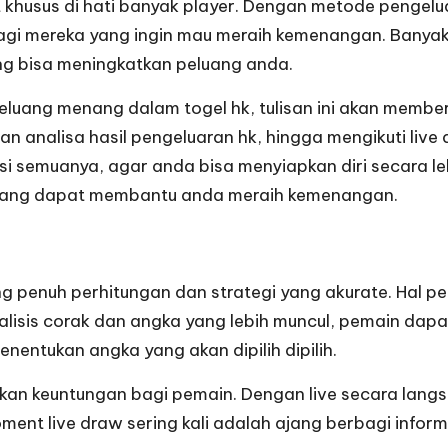
husus di hati banyak player. Dengan metode pengelua
bagi mereka yang ingin mau meraih kemenangan. Banya
ang bisa meningkatkan peluang anda.
luang menang dalam togel hk, tulisan ini akan memberi
dan analisa hasil pengeluaran hk, hingga mengikuti li
kusi semuanya, agar anda bisa menyiapkan diri secara leb
i yang dapat membantu anda meraih kemenangan.
penuh perhitungan dan strategi yang akurate. Hal pe
lisis corak dan angka yang lebih muncul, pemain dapat
nentukan angka yang akan dipilih dipilih.
rikan keuntungan bagi pemain. Dengan live secara lan
ent live draw sering kali adalah ajang berbagi infor