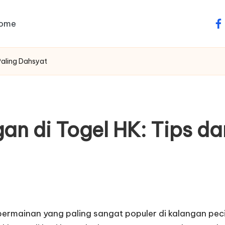
ome
fa
Paling Dahsyat
 di Togel HK: Tips da
 permainan yang paling sangat populer di kalangan pec