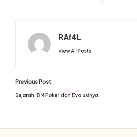
RAf4L
View All Posts
Post
Previous Post
navigation
Sejarah IDN Poker dan Evolusinya