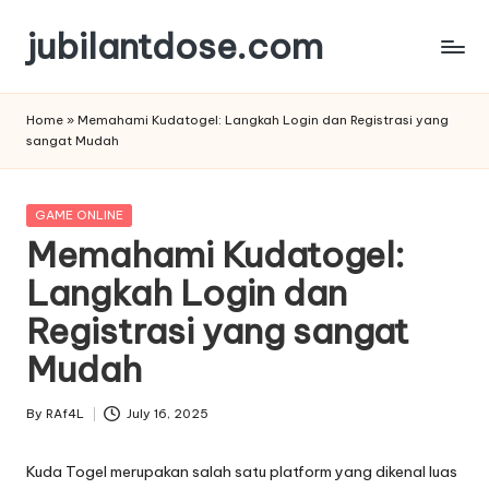
jubilantdose.com
Skip
to
content
Home
»
Memahami Kudatogel: Langkah Login dan Registrasi yang
sangat Mudah
Posted
GAME ONLINE
in
Memahami Kudatogel:
Langkah Login dan
Registrasi yang sangat
Mudah
By
RAf4L
July 16, 2025
Posted
by
Kuda Togel merupakan salah satu platform yang dikenal luas