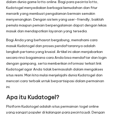
dalam dunia game lotto online. Bagi para pecinta lotto,
Kudatogel menyediakan berbagai kemudahan dan fitur
menarik yang membuat pengalaman bermain semakin
menyenangkan. Dengan sistem yang user-friendly, baiklah
pemula maupun pemain berpengalaman dapat dengan lekas
masuk dan mendapatkan layanan yang tersedia.
Bagi Anda yang berhasrat bergabung, memahami cara
masuk Kudatogel dan proses pendaftarannya adalah
langkah pertama yang krusial. Artikel ini akan menjabarkan
secara rinci bagaimana cara Anda bisa mendaftar dan login
dengan gampang, serta memberikan informasi terkait link
Kudatogel agar Anda tidak bermasalah dalam mengakses
situs resmi. Mari kita mulai menjelajahi dunia Kudatogel dan
mencari cara terbaik untuk berpartisipasi dalam permainan
ini.
Apa itu Kudatogel?
Platform Kudatogel adalah situs permainan togel online
yang sangat populer di kalangan para pecinta judi. Dengan