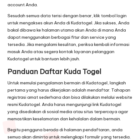
account Anda.
Sesudah semua data terisi dengan benar, klik tombol login
untuk mengakses akun Anda di Kudatogel. Jika sukses, Anda
bakal dibawa ke halaman utama akun Anda di mana Anda
dapat menggunakan berbagai fitur dan service yang
tersedia. Jika mengalami kesulitan, periksa kembali informasi
masuk Anda atau segera kontak layanan pelanggan
Kudatogel untuk bantuan lebih jauh.
Panduan Daftar Kuda Togel
Untuk memulai pengalaman bermain di Kudatogel, langkah
pertama yang harus dikerjakan adalah mendaftar. Tahapan
registrasi amat sederhana dan bisa dilakukan melalui website
resmi Kudatogel. Anda harus mengunjungi link Kudatogel
yang disediakan di sosial media atau situs terpercaya agar
memastikan keselamatan dan kehalalan dalam bermain.
Begitu pengguna berada di halaman pendaftaran, anda
semua akan diminta untuk melengkapi formulir yang tersedia.