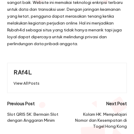
sangat baik. Website ini memakai teknologi enkripsi terbaru
untuk data dan transaksi user. Dengan jaringan keamanan
yang ketat, pengguna dapat merasakan tenang ketika
melakukan kegiatan perjudian online. Hal ini menjadikan
Rubah4d sebagai situs yang tidak hanya menarik tapi juga
loyal dapat dipercaya untuk melindungi privasi dan
perlindungan data pribadi anggota.
RAf4L
View All Posts
Post
Previous Post
Next Post
navigation
Slot QRIS 5K: Bermain Slot
Kolam HK: Mempelajari
dengan Anggaran Minim
Nomor dan Kesempatan di
Togel Hong Kong