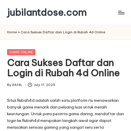
jubilantdose.com
Skip
to
content
Home
»
Cara Sukses Daftar dan Login di Rubah 4d Online
Posted
GAME ONLINE
in
Cara Sukses Daftar dan
Login di Rubah 4d Online
By
RAf4L
July 17, 2025
Posted
by
Situs Rubah4d adalah salah satu platform itu menawarkan
banyak game menarik dan peluang luas untuk meraih
keuntungan. Untuk para pecinta game daring, mendaftar dan
login ke Rubah4d merupakan langkah awal agar dapat
merasakan sensasi gaming yang sangat seru serta