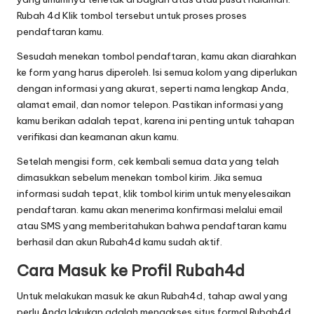
Rubah 4d
Klik tombol tersebut untuk proses proses
pendaftaran kamu.
Sesudah menekan tombol pendaftaran, kamu akan diarahkan
ke form yang harus diperoleh. Isi semua kolom yang diperlukan
dengan informasi yang akurat, seperti nama lengkap Anda,
alamat email, dan nomor telepon. Pastikan informasi yang
kamu berikan adalah tepat, karena ini penting untuk tahapan
verifikasi dan keamanan akun kamu.
Setelah mengisi form, cek kembali semua data yang telah
dimasukkan sebelum menekan tombol kirim. Jika semua
informasi sudah tepat, klik tombol kirim untuk menyelesaikan
pendaftaran. kamu akan menerima konfirmasi melalui email
atau SMS yang memberitahukan bahwa pendaftaran kamu
berhasil dan akun Rubah4d kamu sudah aktif.
Cara Masuk ke Profil Rubah4d
Untuk melakukan masuk ke akun Rubah4d, tahap awal yang
perlu Anda lakukan adalah mengakses situs formal Rubah4d.