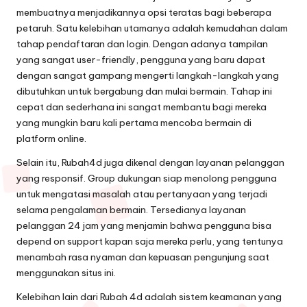
membuatnya menjadikannya opsi teratas bagi beberapa
petaruh. Satu kelebihan utamanya adalah kemudahan dalam
tahap pendaftaran dan login. Dengan adanya tampilan
yang sangat user-friendly, pengguna yang baru dapat
dengan sangat gampang mengerti langkah-langkah yang
dibutuhkan untuk bergabung dan mulai bermain. Tahap ini
cepat dan sederhana ini sangat membantu bagi mereka
yang mungkin baru kali pertama mencoba bermain di
platform online.
Selain itu, Rubah4d juga dikenal dengan layanan pelanggan
yang responsif. Group dukungan siap menolong pengguna
untuk mengatasi masalah atau pertanyaan yang terjadi
selama pengalaman bermain. Tersedianya layanan
pelanggan 24 jam yang menjamin bahwa pengguna bisa
depend on support kapan saja mereka perlu, yang tentunya
menambah rasa nyaman dan kepuasan pengunjung saat
menggunakan situs ini.
Kelebihan lain dari Rubah 4d adalah sistem keamanan yang