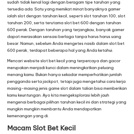
sudah tidak kenal lagi dengan beragam tipe taruhan yang
tersedia ada. Satu yang memikat minat banyaknya gamer
ialah slot dengan taruhan kecil, seperti slot taruhan 100, slot
taruhan 200, serta terutama slot bet 600 dengan taruhan
600 perak. Dengan taruhan yang terjangkau, banyak gamer
dapat merasakan sensasi berlaga tanpa harus harus uang
besar. Namun, sebelum Anda mengetes nasib dalam slot bet
600 perak, terdapat beberapa hal yang Anda ketahui.
Mencari website slot bet kecil yang terpercaya dan gacor
merupakan menjadi kunci dalam meningkatkan peluang
menang kamu. Bukan hanya sekadar memperhatikan jumlah
pengganda serta jackpot, tetapi juga mengetahui cara kerja
masing-masing jenis game slot dalam talian bisa memberikan
kamu keuntungan. Ayo kita mengeksplorasi lebih jauh
mengenai berbagai pilihan taruhan kecil ini dan strategi yang
mungkin mungkin membantu Anda mendapatkan
kemenangan yang di.
Macam Slot Bet Kecil