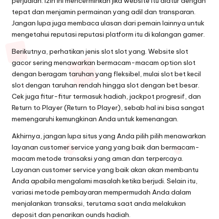
perjudian. Izin ini mencerminkan jika website itu diatur dengan
tepat dan menjamin permainan yang adil dan transparan.
Jangan lupa juga membaca ulasan dari pemain lainnya untuk
mengetahui reputasi reputasi platform itu di kalangan gamer.
Berikutnya, perhatikan jenis slot slot yang. Website slot
gacor sering menawarkan bermacam-macam option slot
dengan beragam taruhan yang fleksibel, mulai slot bet kecil
slot dengan taruhan rendah hingga slot dengan bet besar.
Cek juga fitur-fitur termasuk hadiah, jackpot progresif, dan
Return to Player (Return to Player), sebab hal ini bisa sangat
memengaruhi kemungkinan Anda untuk kemenangan.
Akhirnya, jangan lupa situs yang Anda pilih pilih menawarkan
layanan customer service yang yang baik dan bermacam-
macam metode transaksi yang aman dan terpercaya.
Layanan customer service yang baik akan akan membantu
Anda apabila mengalami masalah ketika berjudi. Selain itu,
variasi metode pembayaran mempermudah Anda dalam
menjalankan transaksi, terutama saat anda melakukan
deposit dan penarikan ounds hadiah.