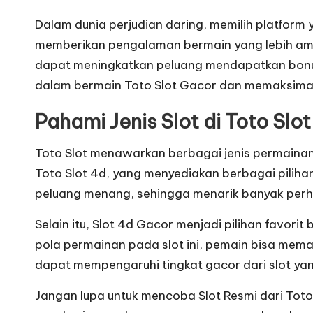
Dalam dunia perjudian daring, memilih platform 
memberikan pengalaman bermain yang lebih ama
dapat meningkatkan peluang mendapatkan bonus
dalam bermain Toto Slot Gacor dan memaksima
Pahami Jenis Slot di Toto Slot
Toto Slot menawarkan berbagai jenis permainan
Toto Slot 4d, yang menyediakan berbagai piliha
peluang menang, sehingga menarik banyak perh
Selain itu, Slot 4d Gacor menjadi pilihan favo
pola permainan pada slot ini, pemain bisa mem
dapat mempengaruhi tingkat gacor dari slot yan
Jangan lupa untuk mencoba Slot Resmi dari Tot