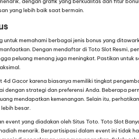
rik, dengan grafik yang berkualitas dan fitur bonu
n yang lebih baik saat bermain.
us
ng untuk memahami berbagai jenis bonus yang ditawar
anfaatkan. Dengan mendaftar di Toto Slot Resmi, pe
ingga peluang menang juga meningkat. Pastikan untuk 
aksimal.
t 4d Gacor karena biasanya memiliki tingkat pengembal
ai dengan strategi dan preferensi Anda. Beberapa per
ang mendapatkan kemenangan. Selain itu, perhatikan
ebih besar.
an event yang diadakan oleh Situs Toto.
Toto Slot
Banya
diah menarik. Berpartisipasi dalam event ini tidak