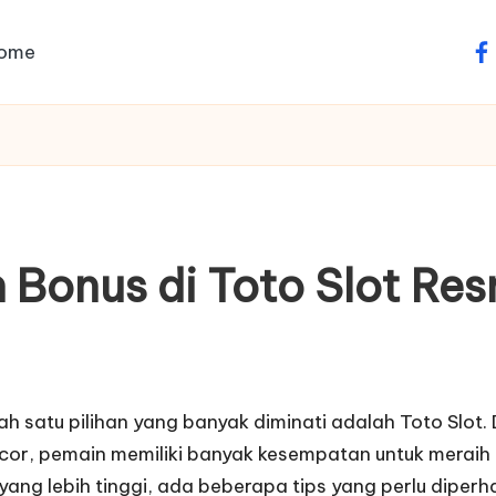
ome
fa
Bonus di Toto Slot Res
alah satu pilihan yang banyak diminati adalah Toto Slo
acor, pemain memiliki banyak kesempatan untuk meraih
g lebih tinggi, ada beberapa tips yang perlu diperha