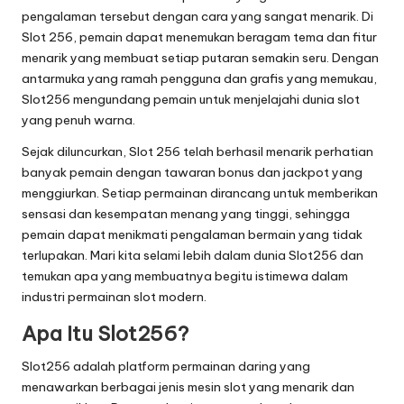
pengalaman tersebut dengan cara yang sangat menarik. Di
Slot 256, pemain dapat menemukan beragam tema dan fitur
menarik yang membuat setiap putaran semakin seru. Dengan
antarmuka yang ramah pengguna dan grafis yang memukau,
Slot256 mengundang pemain untuk menjelajahi dunia slot
yang penuh warna.
Sejak diluncurkan, Slot 256 telah berhasil menarik perhatian
banyak pemain dengan tawaran bonus dan jackpot yang
menggiurkan. Setiap permainan dirancang untuk memberikan
sensasi dan kesempatan menang yang tinggi, sehingga
pemain dapat menikmati pengalaman bermain yang tidak
terlupakan. Mari kita selami lebih dalam dunia Slot256 dan
temukan apa yang membuatnya begitu istimewa dalam
industri permainan slot modern.
Apa Itu Slot256?
Slot256 adalah platform permainan daring yang
menawarkan berbagai jenis mesin slot yang menarik dan