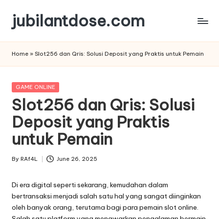
jubilantdose.com
Skip
to
content
Home
»
Slot256 dan Qris: Solusi Deposit yang Praktis untuk Pemain
Posted
GAME ONLINE
in
Slot256 dan Qris: Solusi
Deposit yang Praktis
untuk Pemain
By
RAf4L
June 26, 2025
Posted
by
Di era digital seperti sekarang, kemudahan dalam
bertransaksi menjadi salah satu hal yang sangat diinginkan
oleh banyak orang, terutama bagi para pemain slot online.
Salah satu platform yang menawarkan pengalaman bermain