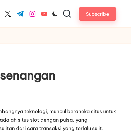
Subscribe
cebook.com
twitter.com
t.me
instagram.com
youtube.com
Kesenangan
kembangnya teknologi, muncul beraneka situs untuk
alah situs slot dengan pulsa, yang
n dari cara transaksi yang terlalu sulit.