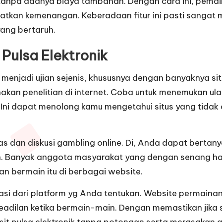
n tanpa adanya biaya tambahan. Dengan cara ini, pem
atkan kemenangan. Keberadaan fitur ini pasti sangat
yang bertaruh.
Pulsa Elektronik
 menjadi ujian sejenis, khususnya dengan banyaknya s
akan penelitian di internet. Coba untuk menemukan ul
 Ini dapat menolong kamu mengetahui situs yang tida
s dan diskusi gambling online. Di, Anda dapat bertany
kan. Banyak anggota masyarakat yang dengan senang h
n bermain itu di berbagai website.
lasi dari platform yg Anda tentukan. Website permaina
adilan ketika bermain-main. Dengan memastikan jika s