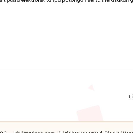
sit pulsa elektronik tanpa potongan serta merasakan 
T