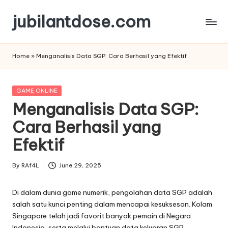
jubilantdose.com
Skip
to
content
Home
»
Menganalisis Data SGP: Cara Berhasil yang Efektif
Posted
GAME ONLINE
in
Menganalisis Data SGP:
Cara Berhasil yang
Efektif
By
RAf4L
June 29, 2025
Posted
by
Di dalam dunia game numerik, pengolahan data SGP adalah
salah satu kunci penting dalam mencapai kesuksesan. Kolam
Singapore telah jadi favorit banyak pemain di Negara
Indonesia, serta melalui bantuan data keluaran SGP,