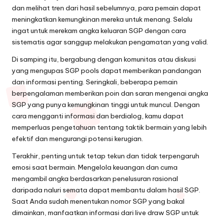
dan melihat tren dari hasil sebelumnya, para pemain dapat
meningkatkan kemungkinan mereka untuk menang. Selalu
ingat untuk merekam angka keluaran SGP dengan cara
sistematis agar sanggup melakukan pengamatan yang valid.
Di samping itu, bergabung dengan komunitas atau diskusi
yang mengupas SGP pools dapat memberikan pandangan
dan informasi penting. Seringkali, beberapa pemain
berpengalaman memberikan poin dan saran mengenai angka
SGP yang punya kemungkinan tinggi untuk muncul. Dengan
cara mengganti informasi dan berdialog, kamu dapat
memperluas pengetahuan tentang taktik bermain yang lebih
efektif dan mengurangi potensi kerugian.
Terakhir, penting untuk tetap tekun dan tidak terpengaruh
emosi saat bermain. Mengelola keuangan dan cuma
mengambil angka berdasarkan penelusuran rasional
daripada naluri semata dapat membantu dalam hasil SGP.
Saat Anda sudah menentukan nomor SGP yang bakal
dimainkan, manfaatkan informasi dari live draw SGP untuk