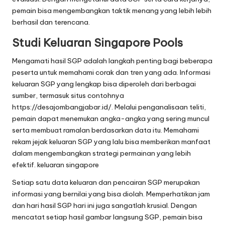
pemain bisa mengembangkan taktik menang yang lebih lebih
berhasil dan terencana.
Studi Keluaran Singapore Pools
Mengamati hasil SGP adalah langkah penting bagi beberapa
peserta untuk memahami corak dan tren yang ada. Informasi
keluaran SGP yang lengkap bisa diperoleh dari berbagai
sumber, termasuk situs contohnya
https://desajombangjabar.id/. Melalui penganalisaan teliti,
pemain dapat menemukan angka-angka yang sering muncul
serta membuat ramalan berdasarkan data itu. Memahami
rekam jejak keluaran SGP yang lalu bisa memberikan manfaat
dalam mengembangkan strategi permainan yang lebih
efektif.
keluaran singapore
Setiap satu data keluaran dan pencairan SGP merupakan
informasi yang bernilai yang bisa diolah. Memperhatikan jam
dan hari hasil SGP hari ini juga sangatlah krusial. Dengan
mencatat setiap hasil gambar langsung SGP, pemain bisa