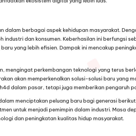
aatkan ekosistem digital yang lebih luas.
 dalam berbagai aspek kehidupan masyarakat. Dengan
 industri dan konsumen. Keberhasilan ini berfungsi se
ru yang lebih efisien. Dampak ini mencakup peningkata
n, mengingat perkembangan teknologi yang terus berl
rakan akan memperkenalkan solusi-solusi baru yang 
h4d dalam pasar, tetapi juga memberikan pengaruh posi
alam menciptakan peluang baru bagi generasi berikut
itmen untuk menjadi pemimpin dalam industri. Masa d
ologi dan peningkatan kualitas hidup masyarakat.