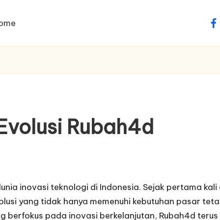
ome
fa
 Evolusi Rubah4d
unia inovasi teknologi di Indonesia. Sejak pertama kal
si yang tidak hanya memenuhi kebutuhan pasar tetapi 
berfokus pada inovasi berkelanjutan, Rubah4d terus 