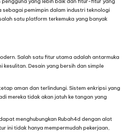
engguna yang lebih baik dan fitur-fitur yang
 sebagai pemimpin dalam industri teknologi
 salah satu platform terkemuka yang banyak
dern. Salah satu fitur utama adalah antarmuka
kesulitan. Desain yang bersih dan simple
tap aman dan terlindungi. Sistem enkripsi yang
i mereka tidak akan jatuh ke tangan yang
na dapat menghubungkan Rubah4d dengan alat
itur ini tidak hanya mempermudah pekerjaan,