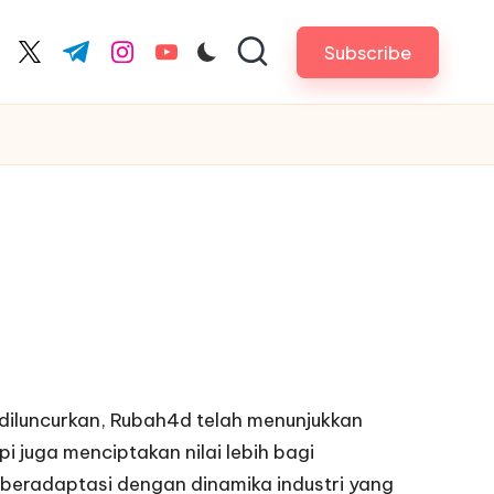
Subscribe
cebook.com
twitter.com
t.me
instagram.com
youtube.com
i diluncurkan, Rubah4d telah menunjukkan
juga menciptakan nilai lebih bagi
beradaptasi dengan dinamika industri yang