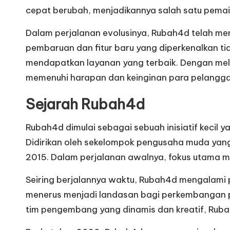
cepat berubah, menjadikannya salah satu pemai
Dalam perjalanan evolusinya, Rubah4d telah me
pembaruan dan fitur baru yang diperkenalkan ti
mendapatkan layanan yang terbaik. Dengan meli
memenuhi harapan dan keinginan para pelangg
Sejarah Rubah4d
Rubah4d dimulai sebagai sebuah inisiatif kecil
Didirikan oleh sekelompok pengusaha muda yan
2015. Dalam perjalanan awalnya, fokus utama me
Seiring berjalannya waktu, Rubah4d mengalami p
menerus menjadi landasan bagi perkembangan pl
tim pengembang yang dinamis dan kreatif, Rub