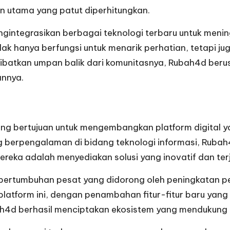
n utama yang patut diperhitungkan.
ngintegrasikan berbagai teknologi terbaru untuk men
dak hanya berfungsi untuk menarik perhatian, tetapi
batkan umpan balik dari komunitasnya, Rubah4d berus
annya.
 yang bertujuan untuk mengembangkan platform digital 
g berpengalaman di bidang teknologi informasi, Rub
reka adalah menyediakan solusi yang inovatif dan terj
ertumbuhan pesat yang didorong oleh peningkatan perm
atform ini, dengan penambahan fitur-fitur baru yang
ah4d berhasil menciptakan ekosistem yang mendukung