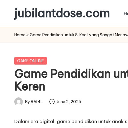
jubilantdose.com
H
Skip
to
content
Home
»
Game Pendidikan untuk Si Kecil yang Sangat Mena
Posted
GAME ONLINE
in
Game Pendidikan un
Keren
By
RAf4L
June 2, 2025
Posted
by
Dalam era digital, game pendidikan untuk anak 