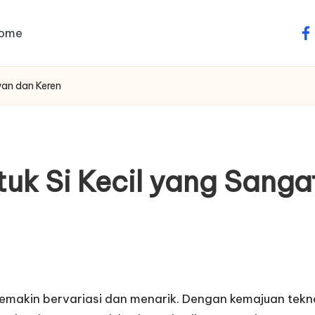
ome
fa
wan dan Keren
tuk Si Kecil yang Sang
semakin bervariasi dan menarik. Dengan kemajuan tek