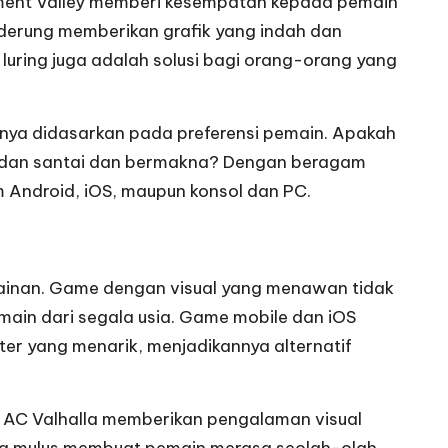
Monument Valley memberi kesempatan kepada pemain
nderung memberikan grafik yang indah dan
uring juga adalah solusi bagi orang-orang yang
anya didasarkan pada preferensi pemain. Apakah
ng dan santai dan bermakna? Dengan beragam
rm Android, iOS, maupun konsol dan PC.
rmainan. Game dengan visual yang menawan tidak
main dari segala usia. Game mobile dan iOS
ter yang menarik, menjadikannya alternatif
an AC Valhalla memberikan pengalaman visual