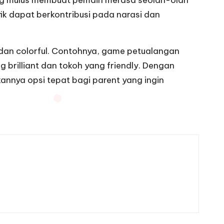
ng mulus membuat pemain merasa seolah-olah
k dapat berkontribusi pada narasi dan
dan colorful. Contohnya, game petualangan
brilliant dan tokoh yang friendly. Dengan
nnya opsi tepat bagi parent yang ingin