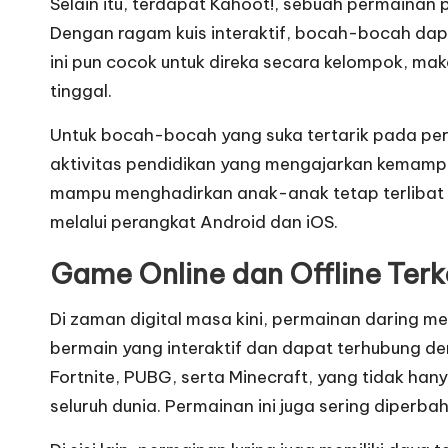
Selain itu, terdapat Kahoot!, sebuah permain
Dengan ragam kuis interaktif, bocah-bocah dapa
ini pun cocok untuk direka secara kelompok, ma
tinggal.
Untuk bocah-bocah yang suka tertarik pada pe
aktivitas pendidikan yang mengajarkan kemampua
mampu menghadirkan anak-anak tetap terlibat sa
melalui perangkat Android dan iOS.
Game Online dan Offline Terk
Di zaman digital masa kini, permainan daring 
bermain yang interaktif dan dapat terhubung d
Fortnite, PUBG, serta Minecraft, yang tidak ha
seluruh dunia. Permainan ini juga sering diperb