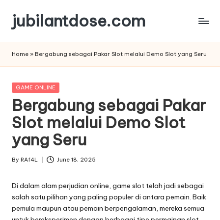
jubilantdose.com
Skip
to
content
Home
»
Bergabung sebagai Pakar Slot melalui Demo Slot yang Seru
Posted
GAME ONLINE
in
Bergabung sebagai Pakar
Slot melalui Demo Slot
yang Seru
By
RAf4L
June 18, 2025
Posted
by
Di dalam alam perjudian online, game slot telah jadi sebagai
salah satu pilihan yang paling populer di antara pemain. Baik
pemula maupun atau pemain berpengalaman, mereka semua
untuk bereksperimen dengan berbagai tipe permainan slot