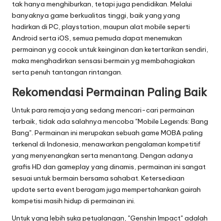
tak hanya menghiburkan, tetapi juga pendidikan. Melalui
banyaknya game berkualitas tinggi, baik yang yang
hadirkan di PC, playstation, maupun alat mobile seperti
Android serta iOS, semua pemuda dapat menemukan
permainan yg cocok untuk keinginan dan ketertarikan sendiri,
maka menghadirkan sensasi bermain yg membahagiakan
serta penuh tantangan rintangan.
Rekomendasi Permainan Paling Baik
Untuk para remaja yang sedang mencari-cari permainan
terbaik, tidak ada salahnya mencoba "Mobile Legends: Bang
Bang". Permainan ini merupakan sebuah game MOBA paling
terkenal di Indonesia, menawarkan pengalaman kompetitif
yang menyenangkan serta menantang. Dengan adanya
grafis HD dan gameplay yang dinamis, permainan ini sangat
sesuai untuk bermain bersama sahabat. Ketersediaan
update serta event beragam juga mempertahankan gairah
kompetisi masih hidup di permainan ini.
Untuk yang lebih suka petualangan, "Genshin Impact" adalah