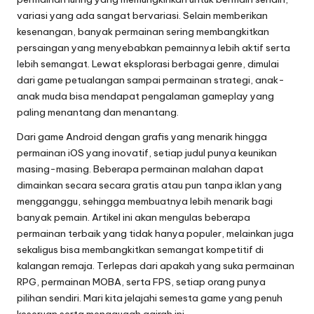
variasi yang ada sangat bervariasi. Selain memberikan
kesenangan, banyak permainan sering membangkitkan
persaingan yang menyebabkan pemainnya lebih aktif serta
lebih semangat. Lewat eksplorasi berbagai genre, dimulai
dari game petualangan sampai permainan strategi, anak-
anak muda bisa mendapat pengalaman gameplay yang
paling menantang dan menantang.
Dari game Android dengan grafis yang menarik hingga
permainan iOS yang inovatif, setiap judul punya keunikan
masing-masing. Beberapa permainan malahan dapat
dimainkan secara secara gratis atau pun tanpa iklan yang
mengganggu, sehingga membuatnya lebih menarik bagi
banyak pemain. Artikel ini akan mengulas beberapa
permainan terbaik yang tidak hanya populer, melainkan juga
sekaligus bisa membangkitkan semangat kompetitif di
kalangan remaja. Terlepas dari apakah yang suka permainan
RPG, permainan MOBA, serta FPS, setiap orang punya
pilihan sendiri. Mari kita jelajahi semesta game yang penuh